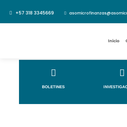
+57 318 3345669
asomicrofinanzas@asomicr
Inicio


BOLETINES
INVESTIGA
Informe Ciclos de la