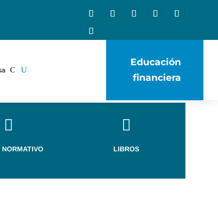
Educación
sa
financiera


 NORMATIVO
LIBROS
Gran Encuesta a las