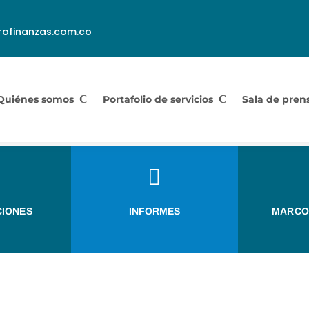
ofinanzas.com.co
Quiénes somos
Portafolio de servicios
Sala de pren

CIONES
INFORMES
MARCO
Informe