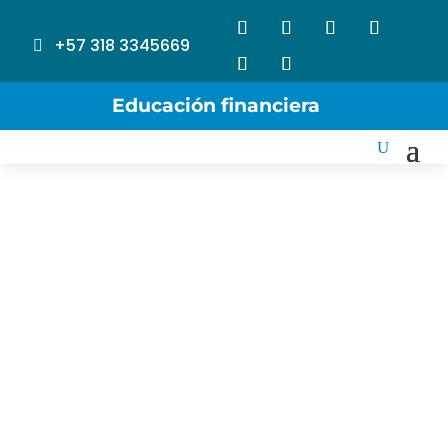
+57 318 3345669
Educación financiera
Cooperativa de ahorro y crédito comprometida con
el bienestar de sus asociados y el desarrollo de las
comunidades, a través de soluciones financieras
sostenibles, inclusivas y confiables.